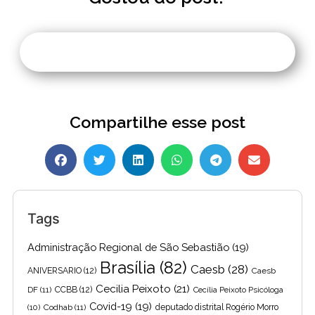
Compartilhe esse post
Tags
Administração Regional de São Sebastião
(19)
Brasília
(82)
Caesb
(28)
ANIVERSARIO
(12)
Caesb
Cecilia Peixoto
(21)
DF
(11)
CCBB
(12)
Cecília Peixoto Psicóloga
Covid-19
(19)
(10)
Codhab
(11)
deputado distrital Rogério Morro