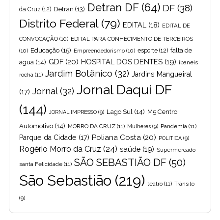
Detran DF
(64)
DF
(38)
Detran
(13)
da Cruz
(12)
Distrito Federal
(79)
EDITAL
(18)
EDITAL DE
CONVOCAÇÃO
(10)
EDITAL PARA CONHECIMENTO DE TERCEIROS
Educação
(15)
falta de
(10)
Empreendedorismo
(10)
esporte
(12)
GDF
(20)
HOSPITAL DOS DENTES
(19)
agua
(14)
ibaneis
Jardim Botânico
(32)
Jardins Mangueiral
rocha
(11)
Jornal Daqui DF
Jornal
(32)
(17)
(144)
Lago Sul
(14)
M5 Centro
JORNAL IMPRESSO
(9)
Automotivo
(14)
MORRO DA CRUZ
(11)
Pandemia
(11)
Mulheres
(9)
Poliana Costa
(20)
Parque da Cidade
(17)
POLITICA
(9)
Rogério Morro da Cruz
(24)
saúde
(19)
Supermercado
SÃO SEBASTIÃO DF
(50)
santa Felicidade
(11)
São Sebastião
(219)
teatro
(11)
Trânsito
(9)