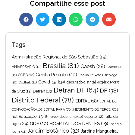
Compartilhe esse post
Tags
Administração Regional de São Sebastião
(19)
Brasília
(81)
Caesb
(28)
ANIVERSARIO
(12)
Caesb DF
Cecilia Peixoto
(20)
(11)
CCBB
(12)
Cecília Peixoto Psicóloga
Covid-19
(19)
(10)
Codhab
(11)
deputado distrital Rogério Morro
Detran DF
(64)
DF
(38)
Detran
(13)
da Cruz
(12)
Distrito Federal
(78)
EDITAL
(18)
EDITAL DE
CONVOCAÇÃO
(10)
EDITAL PARA CONHECIMENTO DE TERCEIROS
Educação
(15)
falta de
(10)
Empreendedorismo
(10)
esporte
(12)
GDF
(20)
HOSPITAL DOS DENTES
(19)
agua
(14)
ibaneis
Jardim Botânico
(32)
Jardins Mangueiral
rocha
(11)