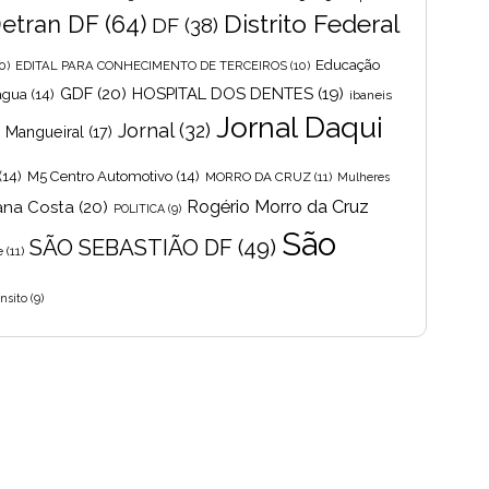
Distrito Federal
etran DF
(64)
DF
(38)
Educação
0)
EDITAL PARA CONHECIMENTO DE TERCEIROS
(10)
GDF
(20)
HOSPITAL DOS DENTES
(19)
 agua
(14)
ibaneis
Jornal Daqui
Jornal
(32)
s Mangueiral
(17)
(14)
M5 Centro Automotivo
(14)
MORRO DA CRUZ
(11)
Mulheres
Rogério Morro da Cruz
ana Costa
(20)
POLITICA
(9)
São
SÃO SEBASTIÃO DF
(49)
e
(11)
nsito
(9)