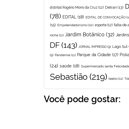
D
Detran
(13)
distrital Rogério Morro da Cruz
(12)
(78)
EDITAL
(18)
EDITAL DE CONVOCAÇÃO
(1
(15)
falta de
Empreendedorismo
(10)
esporte
(12)
Jardim Botânico
(32)
Jardin
rocha
(11)
DF
(143)
Lago Sul
JORNAL IMPRESSO
(9)
Poli
Parque da Cidade
(17)
Pandemia
(11)
(9)
(24)
saúde
(18)
Supermercado santa Felicidad
Sebastião
(219)
teatro
(11)
Trâ
Você pode gostar: