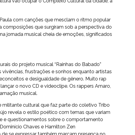
ltura vão ocupar o Complexo Cultural da cidade, a
e Paula com canções que mesclam o ritmo popular
eva composições que surgiram sob a perspectiva do
 jornada musical cheia de emoções, significados
urais do projeto musical “Rainhas do Babado”
ivências, frustrações e sonhos enquanto artistas
reconceitos e desigualdade de gênero. Muito rap
lançar o novo CD e videoclipe. Os rappers Amaro,
ramação musical.
militante cultural que faz parte do coletivo Tribo
raújo revela o estilo poético com temas que variam
dade e questionamentos sobre o comportamento
Dominício Chaves e Hamilton Zen
a de se expressar também marcam presença no