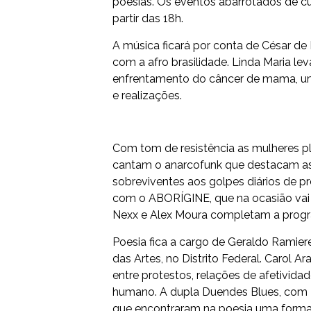
poesias. Os eventos abarrotados de cu
partir das 18h.
A música ficará por conta de César d
com a afro brasilidade. Linda Maria l
enfrentamento do câncer de mama, uma
e realizações.
Com tom de resistência as mulheres pl
cantam o anarcofunk que destacam as v
sobreviventes aos golpes diários de p
com o ABORÍGINE, que na ocasião vai 
Nexx e Alex Moura completam a prog
Poesia fica a cargo de Geraldo Ramiere 
das Artes, no Distrito Federal. Carol A
entre protestos, relações de afetivi
humano. A dupla Duendes Blues, com 
que encontraram na poesia uma form