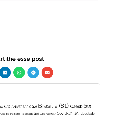
tilhe esse post
Brasília
(81)
Caesb
(28)
ão
(19)
ANIVERSARIO
(12)
Covid-19
(19)
Cecília Peixoto Psicóloga
(10)
Codhab
(11)
deputado