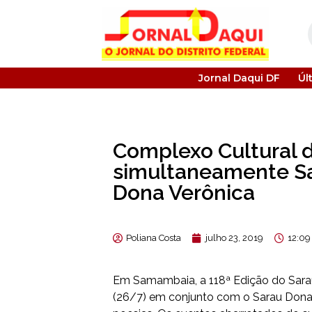
Jornal Daqui DF
Úl
Complexo Cultural
simultaneamente S
Dona Verônica
Poliana Costa
julho 23, 2019
12:0
Em Samambaia, a 118ª Edição do Sarau
(26/7) em conjunto com o Sarau Dona 