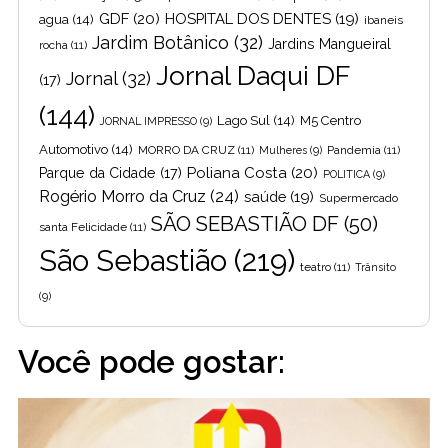
GDF
(20)
HOSPITAL DOS DENTES
(19)
agua
(14)
ibaneis
Jardim Botânico
(32)
Jardins Mangueiral
rocha
(11)
Jornal Daqui DF
Jornal
(32)
(17)
(144)
Lago Sul
(14)
M5 Centro
JORNAL IMPRESSO
(9)
Automotivo
(14)
MORRO DA CRUZ
(11)
Pandemia
(11)
Mulheres
(9)
Poliana Costa
(20)
Parque da Cidade
(17)
POLITICA
(9)
Rogério Morro da Cruz
(24)
saúde
(19)
Supermercado
SÃO SEBASTIÃO DF
(50)
santa Felicidade
(11)
São Sebastião
(219)
teatro
(11)
Trânsito
(9)
Você pode gostar: