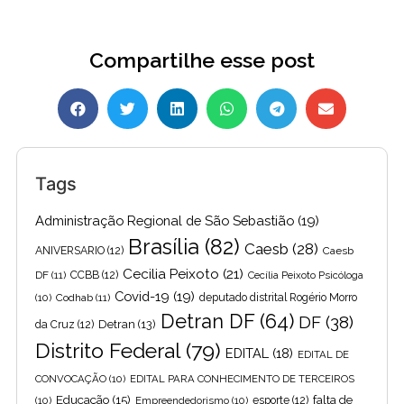
Compartilhe esse post
Tags
Administração Regional de São Sebastião
(19)
Brasília
(82)
Caesb
(28)
ANIVERSARIO
(12)
Caesb
Cecilia Peixoto
(21)
DF
(11)
CCBB
(12)
Cecília Peixoto Psicóloga
Covid-19
(19)
(10)
Codhab
(11)
deputado distrital Rogério Morro
Detran DF
(64)
DF
(38)
Detran
(13)
da Cruz
(12)
Distrito Federal
(79)
EDITAL
(18)
EDITAL DE
CONVOCAÇÃO
(10)
EDITAL PARA CONHECIMENTO DE TERCEIROS
Educação
(15)
falta de
(10)
Empreendedorismo
(10)
esporte
(12)