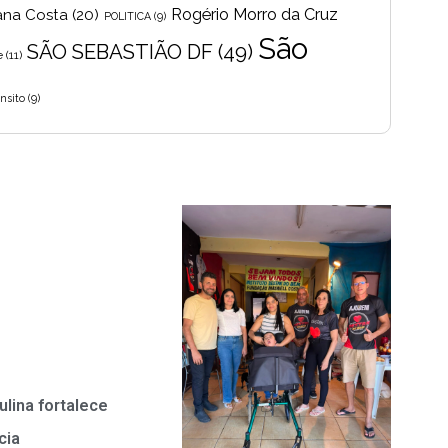
Rogério Morro da Cruz
ana Costa
(20)
POLITICA
(9)
São
SÃO SEBASTIÃO DF
(49)
e
(11)
nsito
(9)
ulina fortalece
cia