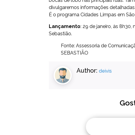
bocas de lobo nas principais ruas. T
divulgaremos informações detalhadas 
É o programa Cidades Limpas em São 
Lançamento
: 29 de janeiro, às 8h3
Sebastião.
Fonte: Assessoria de Comuni
SEBASTIÃO
Author:
deivis
Gos