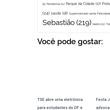
Poli
Parque da Cidade
(17)
Pandemia
(11)
(9)
(24)
saúde
(18)
Supermercado santa Felicidad
Sebastião
(219)
teatro
(11)
Trâ
Você pode gostar:
TSE abre urna eletrônica
Festa J
para estudantes do DF e
advoca