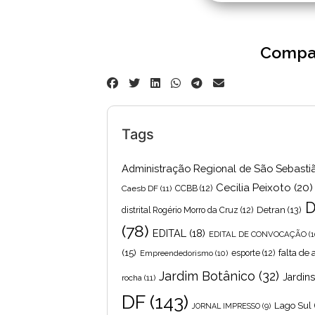
Compar
Tags
Administração Regional de São Sebasti
Cecilia Peixoto
(20)
Caesb DF
(11)
CCBB
(12)
D
Detran
(13)
distrital Rogério Morro da Cruz
(12)
(78)
EDITAL
(18)
EDITAL DE CONVOCAÇÃO
(1
(15)
falta de
Empreendedorismo
(10)
esporte
(12)
Jardim Botânico
(32)
Jardin
rocha
(11)
DF
(143)
Lago Sul
JORNAL IMPRESSO
(9)