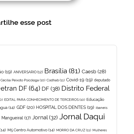
tilhe esse post
Brasília
(81)
Caesb
(28)
ão
(19)
ANIVERSARIO
(12)
Covid-19
(19)
Cecília Peixoto Psicóloga
(10)
Codhab
(11)
deputado
Distrito Federal
etran DF
(64)
DF
(38)
Educação
0)
EDITAL PARA CONHECIMENTO DE TERCEIROS
(10)
GDF
(20)
HOSPITAL DOS DENTES
(19)
 agua
(14)
ibaneis
Jornal Daqui
Jornal
(32)
s Mangueiral
(17)
(14)
M5 Centro Automotivo
(14)
MORRO DA CRUZ
(11)
Mulheres