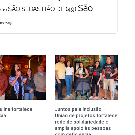
São
SÃO SEBASTIÃO DF
(49)
e
(11)
nsito
(9)
ulina fortalece
Juntos pela Inclusão –
cia
União de projetos fortalece
rede de solidariedade e
amplia apoio às pessoas
com deficiência