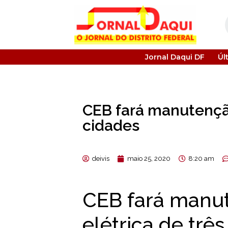
Jornal Daqui DF
Úl
CEB fará manutenção
cidades
deivis
maio 25, 2020
8:20 am
CEB fará manu
elétrica de trê