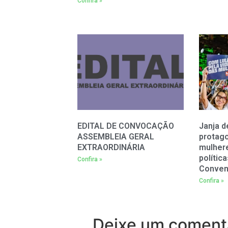
Confira »
EDITAL DE CONVOCAÇÃO
Janja d
ASSEMBLEIA GERAL
protag
EXTRAORDINÁRIA
mulher
polític
Confira »
Conven
Confira »
Deixe um coment