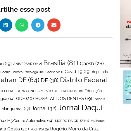
tilhe esse post
Brasília
(81)
Caesb
(28)
ão
(19)
ANIVERSARIO
(12)
Covid-19
(19)
Cecília Peixoto Psicóloga
(10)
Codhab
(11)
deputado
Distrito Federal
etran DF
(64)
DF
(38)
Educação
0)
EDITAL PARA CONHECIMENTO DE TERCEIROS
(10)
GDF
(20)
HOSPITAL DOS DENTES
(19)
 agua
(14)
ibaneis
Jornal Daqui
Jornal
(32)
s Mangueiral
(17)
(14)
M5 Centro Automotivo
(14)
MORRO DA CRUZ
(11)
Mulheres
Rogério Morro da Cruz
ana Costa
(20)
POLITICA
(9)