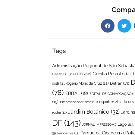
Compar
Tags
Administração Regional de São Sebasti
Cecilia Peixoto
(20)
Caesb DF
(11)
CCBB
(12)
D
Detran
(13)
distrital Rogério Morro da Cruz
(12)
(78)
EDITAL
(18)
EDITAL DE CONVOCAÇÃO
(1
(15)
falta de
Empreendedorismo
(10)
esporte
(12)
Jardim Botânico
(32)
Jardin
rocha
(11)
DF
(143)
Lago Sul
JORNAL IMPRESSO
(9)
Poli
Parque da Cidade
(17)
Pandemia
(11)
(9)