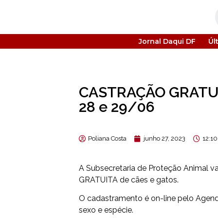
Jornal Daqui DF
Úl
CASTRAÇÃO GRATUIT
28 e 29/06
Poliana Costa
junho 27, 2023
12:1
A Subsecretaria de Proteção Animal v
GRATUITA de cães e gatos.
O cadastramento é on-line pelo Agenda
sexo e espécie.