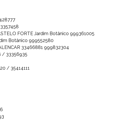
428777
33357458
STELO FORTE Jardim Botânico 999361005
dim Botânico 999552580
ALENCAR 33466881 999832304
 / 33356935
0 / 35414111
76
93