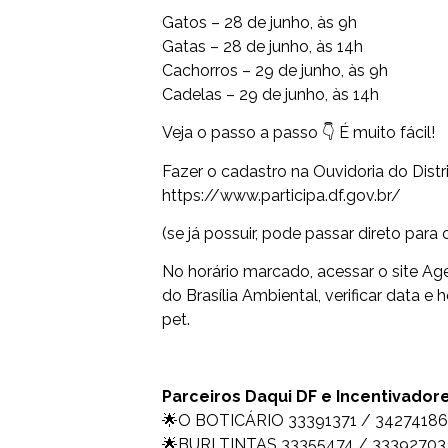
Gatos – 28 de junho, às 9h
Gatas – 28 de junho, às 14h
Cachorros – 29 de junho, às 9h
Cadelas – 29 de junho, às 14h
Veja o passo a passo 👇 É muito fácil!
Fazer o cadastro na Ouvidoria do Distri
https://www.participa.df.gov.br/
(se já possuir, pode passar direto para
No horário marcado, acessar o site Age
do Brasília Ambiental, verificar data e
pet.
Parceiros Daqui DF e Incentivador
🌟O BOTICÁRIO 33391371 / 34274186
🌟BURI TINTAS 33355474 / 33392703