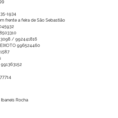
99
35-1934
rente a feira de São Sebastião
045932
8503310
3098 / 992441816
 PEIXOTO 996524460
21587
s
 991363152
77714
baneis Rocha