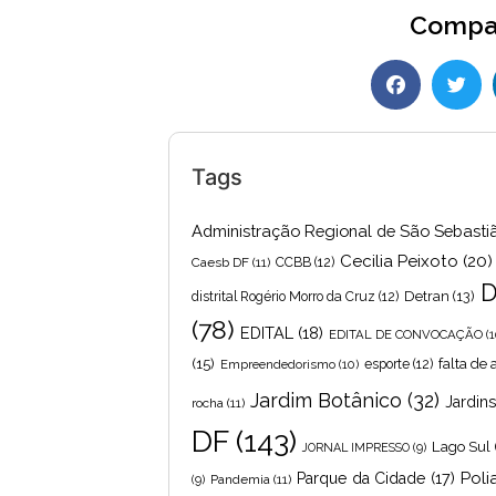
Compar
Tags
Administração Regional de São Sebasti
Cecilia Peixoto
(20)
Caesb DF
(11)
CCBB
(12)
D
Detran
(13)
distrital Rogério Morro da Cruz
(12)
(78)
EDITAL
(18)
EDITAL DE CONVOCAÇÃO
(1
(15)
falta de
Empreendedorismo
(10)
esporte
(12)
Jardim Botânico
(32)
Jardin
rocha
(11)
DF
(143)
Lago Sul
JORNAL IMPRESSO
(9)
Poli
Parque da Cidade
(17)
Pandemia
(11)
(9)