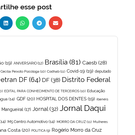
tilhe esse post
Brasília
(81)
Caesb
(28)
ão
(19)
ANIVERSARIO
(12)
Covid-19
(19)
Cecília Peixoto Psicóloga
(10)
Codhab
(11)
deputado
Distrito Federal
etran DF
(64)
DF
(38)
Educação
0)
EDITAL PARA CONHECIMENTO DE TERCEIROS
(10)
GDF
(20)
HOSPITAL DOS DENTES
(19)
 agua
(14)
ibaneis
Jornal Daqui
Jornal
(32)
s Mangueiral
(17)
(14)
M5 Centro Automotivo
(14)
MORRO DA CRUZ
(11)
Mulheres
Rogério Morro da Cruz
ana Costa
(20)
POLITICA
(9)