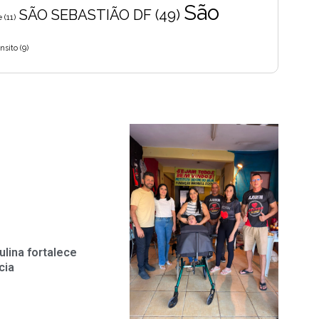
São
SÃO SEBASTIÃO DF
(49)
e
(11)
nsito
(9)
ulina fortalece
cia