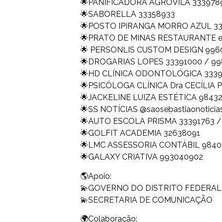
🌟PANIFICADORA AGROVILA 333978
🌟SABORELLA 33358933
🌟POSTO IPIRANGA MORRO AZUL 33
🌟PRATO DE MINAS RESTAURANTE em f
🌟 PERSONLIS CUSTOM DESIGN 996
🌟DROGARIAS LOPES 33391000 / 99
🌟HD CLÍNICA ODONTOLÓGICA 3339
🌟PSICÓLOGA CLÍNICA Dra CECÍLIA
🌟JACKELINE LUIZA ESTÉTICA 9843
🌟SS NOTÍCIAS @saosebastiaonoticia
🌟AUTO ESCOLA PRISMA 33391763 /
🌟GOLFIT ACADEMIA 32638091
🌟LMC ASSESSORIA CONTÁBIL 9840
🌟GALAXY CRIATIVA 993040902
🌎Apoio:
💫GOVERNO DO DISTRITO FEDERAL I
💫SECRETARIA DE COMUNICAÇÃO
🌍Colaboração: