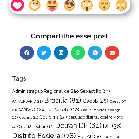
Compartilhe esse post
Tags
Administração Regional de São Sebastião
(19)
Brasília
(81)
Caesb
(28)
ANIVERSARIO
(12)
Caesb DF
Cecilia Peixoto
(20)
(11)
CCBB
(12)
Cecília Peixoto Psicóloga
Covid-19
(19)
(10)
Codhab
(11)
deputado distrital Rogério Morro
Detran DF
(64)
DF
(38)
Detran
(13)
da Cruz
(12)
Distrito Federal
(78)
EDITAL
(18)
EDITAL DE