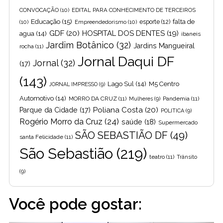
CONVOCAÇÃO
(10)
EDITAL PARA CONHECIMENTO DE TERCEIROS
Educação
(15)
falta de
(10)
Empreendedorismo
(10)
esporte
(12)
GDF
(20)
HOSPITAL DOS DENTES
(19)
agua
(14)
ibaneis
Jardim Botânico
(32)
Jardins Mangueiral
rocha
(11)
Jornal Daqui DF
Jornal
(32)
(17)
(143)
Lago Sul
(14)
M5 Centro
JORNAL IMPRESSO
(9)
Automotivo
(14)
MORRO DA CRUZ
(11)
Pandemia
(11)
Mulheres
(9)
Poliana Costa
(20)
Parque da Cidade
(17)
POLITICA
(9)
Rogério Morro da Cruz
(24)
saúde
(18)
Supermercado
SÃO SEBASTIÃO DF
(49)
santa Felicidade
(11)
São Sebastião
(219)
teatro
(11)
Trânsito
(9)
Você pode gostar: