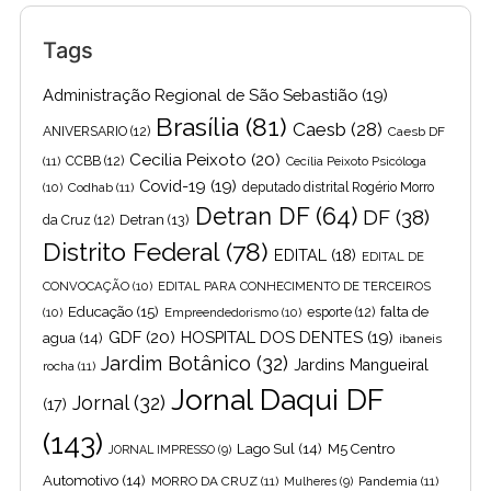
Tags
Administração Regional de São Sebastião
(19)
Brasília
(81)
Caesb
(28)
ANIVERSARIO
(12)
Caesb DF
Cecilia Peixoto
(20)
(11)
CCBB
(12)
Cecília Peixoto Psicóloga
Covid-19
(19)
(10)
Codhab
(11)
deputado distrital Rogério Morro
Detran DF
(64)
DF
(38)
Detran
(13)
da Cruz
(12)
Distrito Federal
(78)
EDITAL
(18)
EDITAL DE
CONVOCAÇÃO
(10)
EDITAL PARA CONHECIMENTO DE TERCEIROS
Educação
(15)
falta de
(10)
Empreendedorismo
(10)
esporte
(12)
GDF
(20)
HOSPITAL DOS DENTES
(19)
agua
(14)
ibaneis
Jardim Botânico
(32)
Jardins Mangueiral
rocha
(11)
Jornal Daqui DF
Jornal
(32)
(17)
(143)
Lago Sul
(14)
M5 Centro
JORNAL IMPRESSO
(9)
Automotivo
(14)
MORRO DA CRUZ
(11)
Pandemia
(11)
Mulheres
(9)