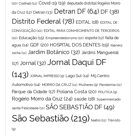
Covid-19
(19)
(10)
Codhab
(11)
deputado distrital Rogério Morro
Detran DF
(64)
DF
(38)
Detran
(13)
da Cruz
(12)
Distrito Federal
(78)
EDITAL
(18)
EDITAL DE
CONVOCAÇÃO
(10)
EDITAL PARA CONHECIMENTO DE TERCEIROS
Educação
(15)
falta de
(10)
Empreendedorismo
(10)
esporte
(12)
GDF
(20)
HOSPITAL DOS DENTES
(19)
agua
(14)
ibaneis
Jardim Botânico
(32)
Jardins Mangueiral
rocha
(11)
Jornal Daqui DF
Jornal
(32)
(17)
(143)
Lago Sul
(14)
M5 Centro
JORNAL IMPRESSO
(9)
Automotivo
(14)
MORRO DA CRUZ
(11)
Pandemia
(11)
Mulheres
(9)
Poliana Costa
(20)
Parque da Cidade
(17)
POLITICA
(9)
Rogério Morro da Cruz
(24)
saúde
(18)
Supermercado
SÃO SEBASTIÃO DF
(49)
santa Felicidade
(11)
São Sebastião
(219)
teatro
(11)
Trânsito
(9)