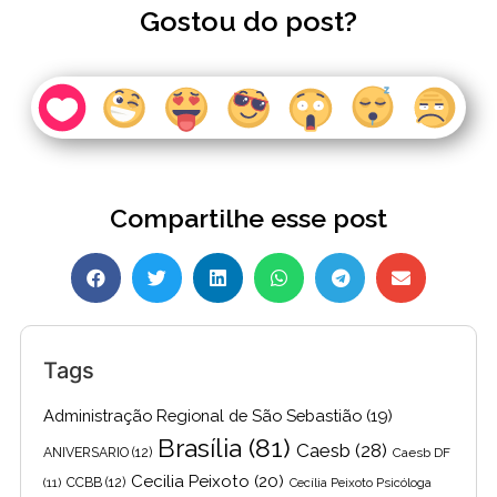
Gostou do post?
Compartilhe esse post
Tags
Administração Regional de São Sebastião
(19)
Brasília
(81)
Caesb
(28)
ANIVERSARIO
(12)
Caesb DF
Cecilia Peixoto
(20)
(11)
CCBB
(12)
Cecília Peixoto Psicóloga