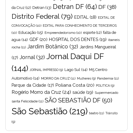
Detran DF
(64)
DF
(38)
Detran
(13)
da Cruz
(12)
Distrito Federal
(79)
EDITAL
(18)
EDITAL DE
CONVOCAÇÃO
(10)
EDITAL PARA CONHECIMENTO DE TERCEIROS
Educação
(15)
falta de
(10)
Empreendedorismo
(10)
esporte
(12)
GDF
(20)
HOSPITAL DOS DENTES
(19)
agua
(14)
ibaneis
Jardim Botânico
(32)
Jardins Mangueiral
rocha
(11)
Jornal Daqui DF
Jornal
(32)
(17)
(144)
Lago Sul
(14)
M5 Centro
JORNAL IMPRESSO
(9)
Automotivo
(14)
MORRO DA CRUZ
(11)
Pandemia
(11)
Mulheres
(9)
Poliana Costa
(20)
Parque da Cidade
(17)
POLITICA
(9)
Rogério Morro da Cruz
(24)
saúde
(19)
Supermercado
SÃO SEBASTIÃO DF
(50)
santa Felicidade
(11)
São Sebastião
(219)
teatro
(11)
Trânsito
(9)