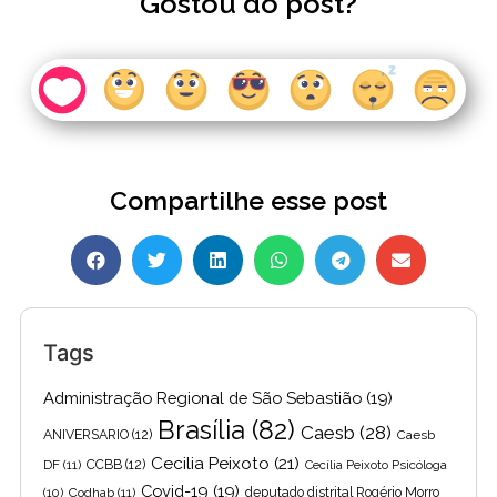
Gostou do post?
Compartilhe esse post
Tags
Administração Regional de São Sebastião
(19)
Brasília
(82)
Caesb
(28)
ANIVERSARIO
(12)
Caesb
Cecilia Peixoto
(21)
DF
(11)
CCBB
(12)
Cecília Peixoto Psicóloga
Covid-19
(19)
(10)
Codhab
(11)
deputado distrital Rogério Morro