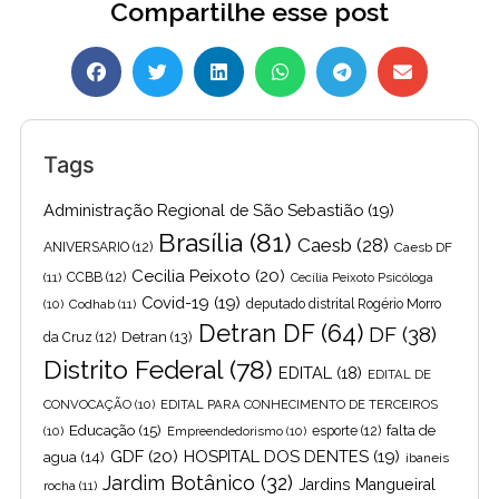
Compartilhe esse post
Tags
Administração Regional de São Sebastião
(19)
Brasília
(81)
Caesb
(28)
ANIVERSARIO
(12)
Caesb DF
Cecilia Peixoto
(20)
(11)
CCBB
(12)
Cecília Peixoto Psicóloga
Covid-19
(19)
(10)
Codhab
(11)
deputado distrital Rogério Morro
Detran DF
(64)
DF
(38)
Detran
(13)
da Cruz
(12)
Distrito Federal
(78)
EDITAL
(18)
EDITAL DE
CONVOCAÇÃO
(10)
EDITAL PARA CONHECIMENTO DE TERCEIROS
Educação
(15)
falta de
(10)
Empreendedorismo
(10)
esporte
(12)
GDF
(20)
HOSPITAL DOS DENTES
(19)
agua
(14)
ibaneis
Jardim Botânico
(32)
Jardins Mangueiral
rocha
(11)