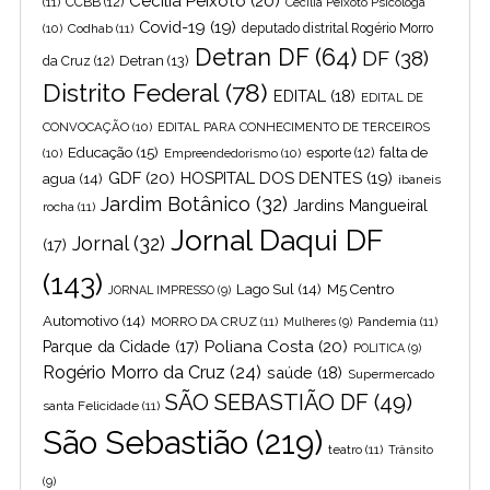
Cecilia Peixoto
(20)
(11)
CCBB
(12)
Cecília Peixoto Psicóloga
Covid-19
(19)
(10)
Codhab
(11)
deputado distrital Rogério Morro
Detran DF
(64)
DF
(38)
Detran
(13)
da Cruz
(12)
Distrito Federal
(78)
EDITAL
(18)
EDITAL DE
CONVOCAÇÃO
(10)
EDITAL PARA CONHECIMENTO DE TERCEIROS
Educação
(15)
falta de
(10)
Empreendedorismo
(10)
esporte
(12)
GDF
(20)
HOSPITAL DOS DENTES
(19)
agua
(14)
ibaneis
Jardim Botânico
(32)
Jardins Mangueiral
rocha
(11)
Jornal Daqui DF
Jornal
(32)
(17)
(143)
Lago Sul
(14)
M5 Centro
JORNAL IMPRESSO
(9)
Automotivo
(14)
MORRO DA CRUZ
(11)
Pandemia
(11)
Mulheres
(9)
Poliana Costa
(20)
Parque da Cidade
(17)
POLITICA
(9)
Rogério Morro da Cruz
(24)
saúde
(18)
Supermercado
SÃO SEBASTIÃO DF
(49)
santa Felicidade
(11)
São Sebastião
(219)
teatro
(11)
Trânsito
(9)