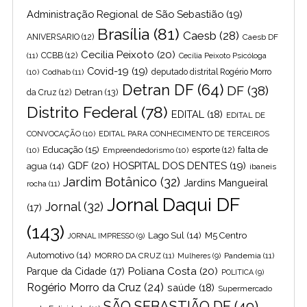
Administração Regional de São Sebastião
(19)
Brasília
(81)
Caesb
(28)
ANIVERSARIO
(12)
Caesb DF
Cecilia Peixoto
(20)
(11)
CCBB
(12)
Cecília Peixoto Psicóloga
Covid-19
(19)
(10)
Codhab
(11)
deputado distrital Rogério Morro
Detran DF
(64)
DF
(38)
Detran
(13)
da Cruz
(12)
Distrito Federal
(78)
EDITAL
(18)
EDITAL DE
CONVOCAÇÃO
(10)
EDITAL PARA CONHECIMENTO DE TERCEIROS
Educação
(15)
falta de
(10)
Empreendedorismo
(10)
esporte
(12)
GDF
(20)
HOSPITAL DOS DENTES
(19)
agua
(14)
ibaneis
Jardim Botânico
(32)
Jardins Mangueiral
rocha
(11)
Jornal Daqui DF
Jornal
(32)
(17)
(143)
Lago Sul
(14)
M5 Centro
JORNAL IMPRESSO
(9)
Automotivo
(14)
MORRO DA CRUZ
(11)
Pandemia
(11)
Mulheres
(9)
Poliana Costa
(20)
Parque da Cidade
(17)
POLITICA
(9)
Rogério Morro da Cruz
(24)
saúde
(18)
Supermercado
SÃO SEBASTIÃO DF
(49)