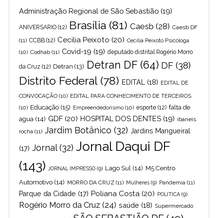
Administração Regional de São Sebastião
(19)
Brasília
(81)
Caesb
(28)
ANIVERSARIO
(12)
Caesb DF
Cecilia Peixoto
(20)
(11)
CCBB
(12)
Cecília Peixoto Psicóloga
Covid-19
(19)
(10)
Codhab
(11)
deputado distrital Rogério Morro
Detran DF
(64)
DF
(38)
Detran
(13)
da Cruz
(12)
Distrito Federal
(78)
EDITAL
(18)
EDITAL DE
CONVOCAÇÃO
(10)
EDITAL PARA CONHECIMENTO DE TERCEIROS
Educação
(15)
falta de
(10)
Empreendedorismo
(10)
esporte
(12)
GDF
(20)
HOSPITAL DOS DENTES
(19)
agua
(14)
ibaneis
Jardim Botânico
(32)
Jardins Mangueiral
rocha
(11)
Jornal Daqui DF
Jornal
(32)
(17)
(143)
Lago Sul
(14)
M5 Centro
JORNAL IMPRESSO
(9)
Automotivo
(14)
MORRO DA CRUZ
(11)
Pandemia
(11)
Mulheres
(9)
Poliana Costa
(20)
Parque da Cidade
(17)
POLITICA
(9)
Rogério Morro da Cruz
(24)
saúde
(18)
Supermercado