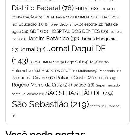
Distrito Federal
(78)
EDITAL
(18)
EDITAL DE
CONVOCAÇÃO
(10)
EDITAL PARA CONHECIMENTO DE TERCEIROS
Educação
(15)
falta de
(10)
Empreendedorismo
(10)
esporte
(12)
GDF
(20)
HOSPITAL DOS DENTES
(19)
agua
(14)
ibaneis
Jardim Botânico
(32)
Jardins Mangueiral
rocha
(11)
Jornal Daqui DF
Jornal
(32)
(17)
(143)
Lago Sul
(14)
M5 Centro
JORNAL IMPRESSO
(9)
Automotivo
(14)
MORRO DA CRUZ
(11)
Pandemia
(11)
Mulheres
(9)
Poliana Costa
(20)
Parque da Cidade
(17)
POLITICA
(9)
Rogério Morro da Cruz
(24)
saúde
(18)
Supermercado
SÃO SEBASTIÃO DF
(49)
santa Felicidade
(11)
São Sebastião
(219)
teatro
(11)
Trânsito
(9)
Você pode gostar: