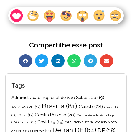
Compartilhe esse post
Tags
Administração Regional de São Sebastião
(19)
Brasília
(81)
Caesb
(28)
ANIVERSARIO
(12)
Caesb DF
Cecilia Peixoto
(20)
(11)
CCBB
(12)
Cecília Peixoto Psicóloga
Covid-19
(19)
(10)
Codhab
(11)
deputado distrital Rogério Morro
Detran DF
(64)
DF
(38)
Detran
(13)
da Cruz
(12)