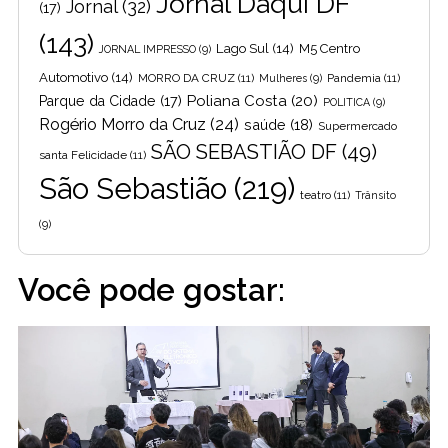
Jornal Daqui DF
Jornal
(32)
(17)
(143)
Lago Sul
(14)
M5 Centro
JORNAL IMPRESSO
(9)
Automotivo
(14)
MORRO DA CRUZ
(11)
Pandemia
(11)
Mulheres
(9)
Poliana Costa
(20)
Parque da Cidade
(17)
POLITICA
(9)
Rogério Morro da Cruz
(24)
saúde
(18)
Supermercado
SÃO SEBASTIÃO DF
(49)
santa Felicidade
(11)
São Sebastião
(219)
teatro
(11)
Trânsito
(9)
Você pode gostar: