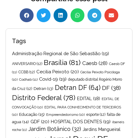
Tags
Administração Regional de São Sebastião
(19)
Brasília
(81)
Caesb
(28)
ANIVERSARIO
(12)
Caesb DF
Cecilia Peixoto
(20)
(11)
CCBB
(12)
Cecília Peixoto Psicóloga
Covid-19
(19)
(10)
Codhab
(11)
deputado distrital Rogério Morro
Detran DF
(64)
DF
(38)
Detran
(13)
da Cruz
(12)
Distrito Federal
(78)
EDITAL
(18)
EDITAL DE
CONVOCAÇÃO
(10)
EDITAL PARA CONHECIMENTO DE TERCEIROS
Educação
(15)
falta de
(10)
Empreendedorismo
(10)
esporte
(12)
GDF
(20)
HOSPITAL DOS DENTES
(19)
agua
(14)
ibaneis
Jardim Botânico
(32)
Jardins Mangueiral
rocha
(11)