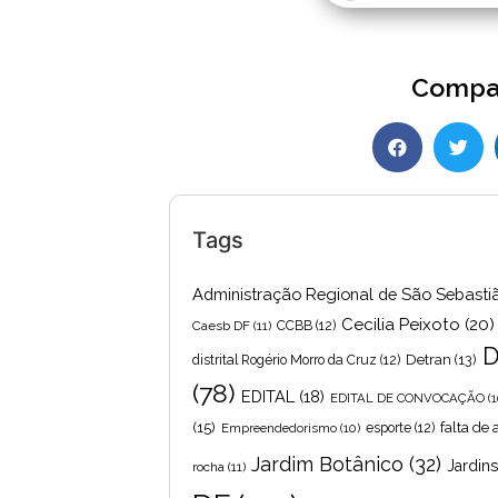
Compar
Tags
Administração Regional de São Sebasti
Cecilia Peixoto
(20)
Caesb DF
(11)
CCBB
(12)
D
Detran
(13)
distrital Rogério Morro da Cruz
(12)
(78)
EDITAL
(18)
EDITAL DE CONVOCAÇÃO
(1
(15)
falta de
Empreendedorismo
(10)
esporte
(12)
Jardim Botânico
(32)
Jardin
rocha
(11)