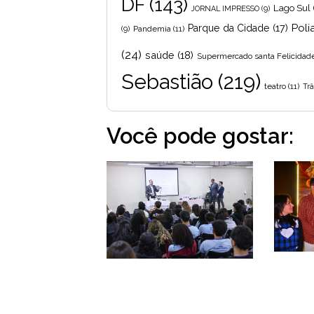
DF
(143)
Lago Sul
JORNAL IMPRESSO
(9)
Poli
Parque da Cidade
(17)
Pandemia
(11)
(9)
(24)
saúde
(18)
Supermercado santa Felicidad
Sebastião
(219)
teatro
(11)
Trâ
Você pode gostar: