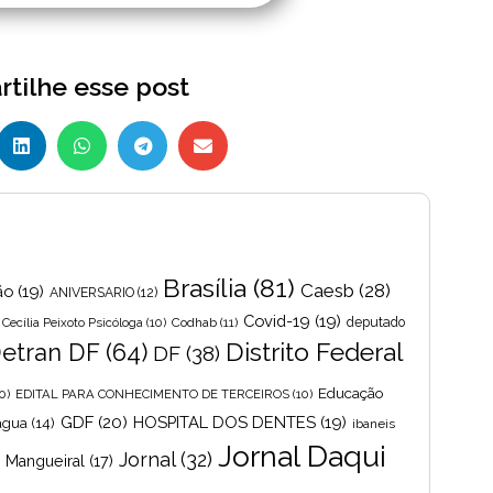
tilhe esse post
Brasília
(81)
Caesb
(28)
ão
(19)
ANIVERSARIO
(12)
Covid-19
(19)
Cecília Peixoto Psicóloga
(10)
Codhab
(11)
deputado
Distrito Federal
etran DF
(64)
DF
(38)
Educação
0)
EDITAL PARA CONHECIMENTO DE TERCEIROS
(10)
GDF
(20)
HOSPITAL DOS DENTES
(19)
 agua
(14)
ibaneis
Jornal Daqui
Jornal
(32)
s Mangueiral
(17)