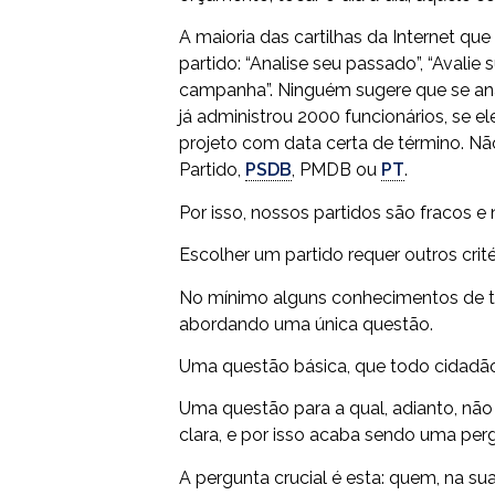
A maioria das cartilhas da Internet qu
partido: “Analise seu passado”, “Avalie
campanha”. Ninguém sugere que se anal
já administrou 2000 funcionários, se e
projeto com data certa de término. N
Partido,
PSDB
, PMDB ou
PT
.
Por isso, nossos partidos são fracos e n
Escolher um partido requer outros crité
No mínimo alguns conhecimentos de teor
abordando uma única questão.
Uma questão básica, que todo cidadão 
Uma questão para a qual, adianto, não
clara, e por isso acaba sendo uma perg
A pergunta crucial é esta: quem, na sua