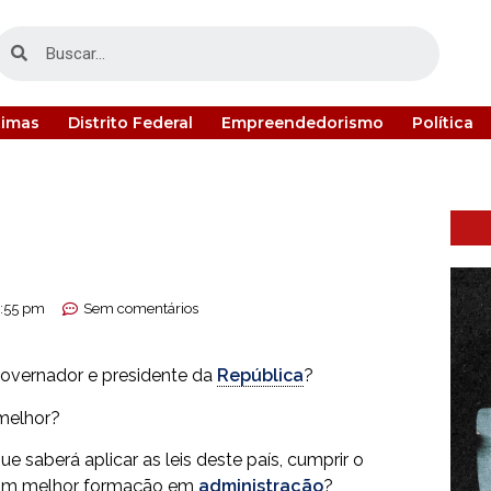
timas
Distrito Federal
Empreendedorismo
Política
1:55 pm
Sem comentários
governador e presidente da
República
?
melhor?
que saberá aplicar as leis deste país, cumprir o
 com melhor formação em
administração
?