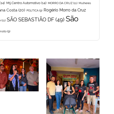
(14)
M5 Centro Automotivo
(14)
MORRO DA CRUZ
(11)
Mulheres
Rogério Morro da Cruz
ana Costa
(20)
POLITICA
(9)
São
SÃO SEBASTIÃO DF
(49)
e
(11)
nsito
(9)