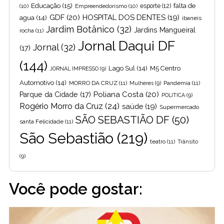
Educação
(15)
falta de
(10)
Empreendedorismo
(10)
esporte
(12)
GDF
(20)
HOSPITAL DOS DENTES
(19)
agua
(14)
ibaneis
Jardim Botânico
(32)
Jardins Mangueiral
rocha
(11)
Jornal Daqui DF
Jornal
(32)
(17)
(144)
Lago Sul
(14)
M5 Centro
JORNAL IMPRESSO
(9)
Automotivo
(14)
MORRO DA CRUZ
(11)
Pandemia
(11)
Mulheres
(9)
Poliana Costa
(20)
Parque da Cidade
(17)
POLITICA
(9)
Rogério Morro da Cruz
(24)
saúde
(19)
Supermercado
SÃO SEBASTIÃO DF
(50)
santa Felicidade
(11)
São Sebastião
(219)
teatro
(11)
Trânsito
(9)
Você pode gostar: