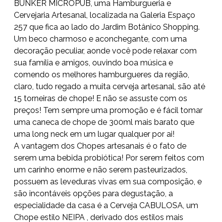
BUNKER MICROPUB, uma Hamburgueria e
Cervejaria Artesanal, localizada na Galeria Espaço
257 que fica ao lado do Jardim Botânico Shopping.
Um beco charmoso e aconchegante, com uma
decoração peculiar, aonde você pode relaxar com
sua família e amigos, ouvindo boa música e
comendo os melhores hamburgueres da região,
claro, tudo regado a muita cerveja artesanal, são até
15 torneiras de chope! E não se assuste com os
preços! Tem sempre uma promoção e é fácil tomar
uma caneca de chope de 300ml mais barato que
uma long neck em um lugar qualquer por ai!
A vantagem dos Chopes artesanais é o fato de
serem uma bebida probiótica! Por serem feitos com
um carinho enorme e não serem pasteurizados,
possuem as leveduras vivas em sua composição, e
são incontáveis opções para degustação, a
especialidade da casa é a Cerveja CABULOSA, um
Chope estilo NEIPA , derivado dos estilos mais