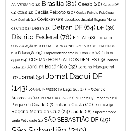
Brasília
(81)
Caesb
(28)
ANIVERSARIO
(12)
Caesb DF
Cecilia Peixoto
(20)
(11)
CCBB
(12)
Cecília Peixoto Psicóloga
Covid-19
(19)
(10)
Codhab
(11)
deputado distrital Rogério Morro
Detran DF
(64)
DF
(38)
Detran
(13)
da Cruz
(12)
Distrito Federal
(78)
EDITAL
(18)
EDITAL DE
CONVOCAÇÃO
(10)
EDITAL PARA CONHECIMENTO DE TERCEIROS
Educação
(15)
falta de
(10)
Empreendedorismo
(10)
esporte
(12)
GDF
(20)
HOSPITAL DOS DENTES
(19)
agua
(14)
ibaneis
Jardim Botânico
(32)
Jardins Mangueiral
rocha
(11)
Jornal Daqui DF
Jornal
(32)
(17)
(143)
Lago Sul
(14)
M5 Centro
JORNAL IMPRESSO
(9)
Automotivo
(14)
MORRO DA CRUZ
(11)
Pandemia
(11)
Mulheres
(9)
Poliana Costa
(20)
Parque da Cidade
(17)
POLITICA
(9)
Rogério Morro da Cruz
(24)
saúde
(18)
Supermercado
SÃO SEBASTIÃO DF
(49)
santa Felicidade
(11)
São Sebastião
(219)