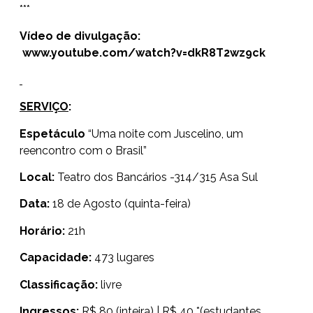
***
Vídeo de divulgação:
www.youtube.com/watch?v=dkR8T2wz9ck
SERVIÇO
:
Espetáculo
“Uma noite com Juscelino, um
reencontro com o Brasil”
Local:
Teatro dos Bancários -314/315 Asa Sul
Data:
18 de Agosto (quinta-feira)
Horário:
21h
Capacidade:
473 lugares
Classificação:
livre
Ingressos:
R$ 80 (inteira) | R$ 40 *(estudantes,