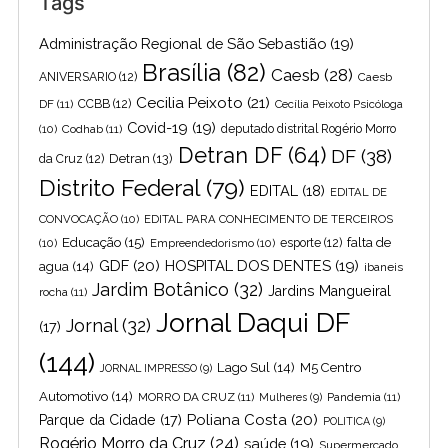
Tags
Administração Regional de São Sebastião
(19)
Brasília
(82)
Caesb
(28)
ANIVERSARIO
(12)
Caesb
Cecilia Peixoto
(21)
DF
(11)
CCBB
(12)
Cecília Peixoto Psicóloga
Covid-19
(19)
(10)
Codhab
(11)
deputado distrital Rogério Morro
Detran DF
(64)
DF
(38)
Detran
(13)
da Cruz
(12)
Distrito Federal
(79)
EDITAL
(18)
EDITAL DE
CONVOCAÇÃO
(10)
EDITAL PARA CONHECIMENTO DE TERCEIROS
Educação
(15)
falta de
(10)
Empreendedorismo
(10)
esporte
(12)
GDF
(20)
HOSPITAL DOS DENTES
(19)
agua
(14)
ibaneis
Jardim Botânico
(32)
Jardins Mangueiral
rocha
(11)
Jornal Daqui DF
Jornal
(32)
(17)
(144)
Lago Sul
(14)
M5 Centro
JORNAL IMPRESSO
(9)
Automotivo
(14)
MORRO DA CRUZ
(11)
Pandemia
(11)
Mulheres
(9)
Poliana Costa
(20)
Parque da Cidade
(17)
POLITICA
(9)
Rogério Morro da Cruz
(24)
saúde
(19)
Supermercado