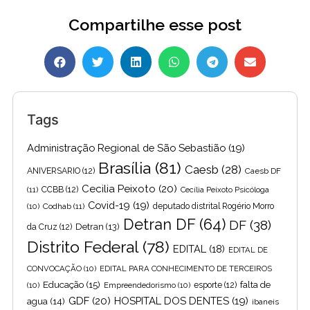
Compartilhe esse post
Tags
Administração Regional de São Sebastião
(19)
Brasília
(81)
Caesb
(28)
ANIVERSARIO
(12)
Caesb DF
Cecilia Peixoto
(20)
(11)
CCBB
(12)
Cecília Peixoto Psicóloga
Covid-19
(19)
(10)
Codhab
(11)
deputado distrital Rogério Morro
Detran DF
(64)
DF
(38)
Detran
(13)
da Cruz
(12)
Distrito Federal
(78)
EDITAL
(18)
EDITAL DE
CONVOCAÇÃO
(10)
EDITAL PARA CONHECIMENTO DE TERCEIROS
Educação
(15)
falta de
(10)
Empreendedorismo
(10)
esporte
(12)
GDF
(20)
HOSPITAL DOS DENTES
(19)
agua
(14)
ibaneis