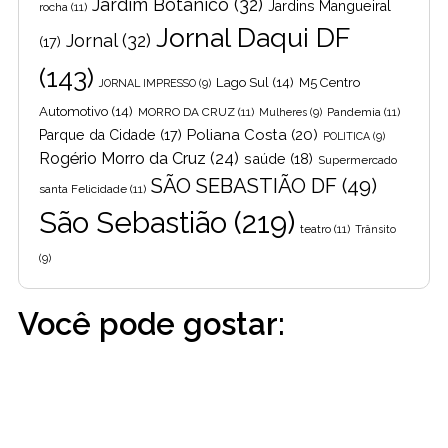
Jardim Botânico
(32)
Jardins Mangueiral
rocha
(11)
Jornal Daqui DF
Jornal
(32)
(17)
(143)
Lago Sul
(14)
M5 Centro
JORNAL IMPRESSO
(9)
Automotivo
(14)
MORRO DA CRUZ
(11)
Pandemia
(11)
Mulheres
(9)
Poliana Costa
(20)
Parque da Cidade
(17)
POLITICA
(9)
Rogério Morro da Cruz
(24)
saúde
(18)
Supermercado
SÃO SEBASTIÃO DF
(49)
santa Felicidade
(11)
São Sebastião
(219)
teatro
(11)
Trânsito
(9)
Você pode gostar: