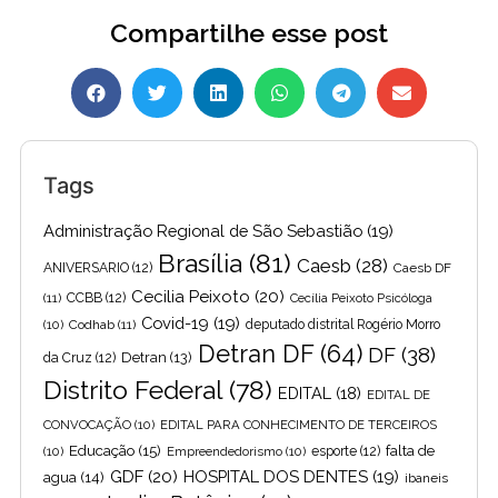
Compartilhe esse post
Tags
Administração Regional de São Sebastião
(19)
Brasília
(81)
Caesb
(28)
ANIVERSARIO
(12)
Caesb DF
Cecilia Peixoto
(20)
(11)
CCBB
(12)
Cecília Peixoto Psicóloga
Covid-19
(19)
(10)
Codhab
(11)
deputado distrital Rogério Morro
Detran DF
(64)
DF
(38)
Detran
(13)
da Cruz
(12)
Distrito Federal
(78)
EDITAL
(18)
EDITAL DE
CONVOCAÇÃO
(10)
EDITAL PARA CONHECIMENTO DE TERCEIROS
Educação
(15)
falta de
(10)
Empreendedorismo
(10)
esporte
(12)
GDF
(20)
HOSPITAL DOS DENTES
(19)
agua
(14)
ibaneis