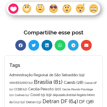
Compartilhe esse post
Tags
Administração Regional de São Sebastião
(19)
Brasília
(81)
Caesb
(28)
ANIVERSARIO
(12)
Caesb DF
Cecilia Peixoto
(20)
(11)
CCBB
(12)
Cecília Peixoto Psicóloga
Covid-19
(19)
(10)
Codhab
(11)
deputado distrital Rogério Morro
Detran DF
(64)
DF
(38)
Detran
(13)
da Cruz
(12)