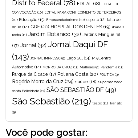
Distrito Federal
(78)
EDITAL
(18)
EDITAL DE
CONVOCAÇÃO
(10)
EDITAL PARA CONHECIMENTO DE TERCEIROS
Educação
(15)
falta de
(10)
Empreendedorismo
(10)
esporte
(12)
GDF
(20)
HOSPITAL DOS DENTES
(19)
agua
(14)
ibaneis
Jardim Botânico
(32)
Jardins Mangueiral
rocha
(11)
Jornal Daqui DF
Jornal
(32)
(17)
(143)
Lago Sul
(14)
M5 Centro
JORNAL IMPRESSO
(9)
Automotivo
(14)
MORRO DA CRUZ
(11)
Pandemia
(11)
Mulheres
(9)
Poliana Costa
(20)
Parque da Cidade
(17)
POLITICA
(9)
Rogério Morro da Cruz
(24)
saúde
(18)
Supermercado
SÃO SEBASTIÃO DF
(49)
santa Felicidade
(11)
São Sebastião
(219)
teatro
(11)
Trânsito
(9)
Você pode gostar: