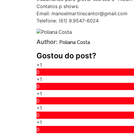
Contatos p shows:
Email: manoelmartinscantor@gmail.com
Telefone: (61) 9.9547-6024
Author:
Poliana Costa
Gostou do post?
+1
0
+1
0
+1
0
+1
0
+1
0