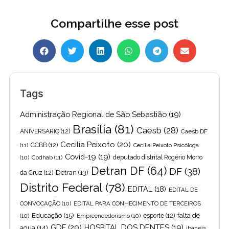
Compartilhe esse post
Tags
Administração Regional de São Sebastião
(19)
Brasília
(81)
Caesb
(28)
ANIVERSARIO
(12)
Caesb DF
Cecilia Peixoto
(20)
(11)
CCBB
(12)
Cecília Peixoto Psicóloga
Covid-19
(19)
(10)
Codhab
(11)
deputado distrital Rogério Morro
Detran DF
(64)
DF
(38)
Detran
(13)
da Cruz
(12)
Distrito Federal
(78)
EDITAL
(18)
EDITAL DE
CONVOCAÇÃO
(10)
EDITAL PARA CONHECIMENTO DE TERCEIROS
Educação
(15)
falta de
(10)
Empreendedorismo
(10)
esporte
(12)
GDF
(20)
HOSPITAL DOS DENTES
(19)
agua
(14)
ibaneis