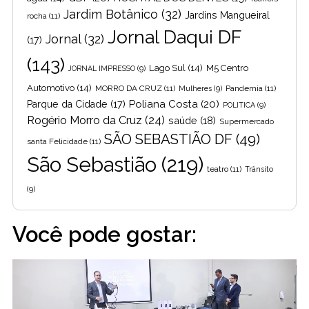
Jardim Botânico
(32)
Jardins Mangueiral
rocha
(11)
Jornal Daqui DF
Jornal
(32)
(17)
(143)
Lago Sul
(14)
M5 Centro
JORNAL IMPRESSO
(9)
Automotivo
(14)
MORRO DA CRUZ
(11)
Pandemia
(11)
Mulheres
(9)
Poliana Costa
(20)
Parque da Cidade
(17)
POLITICA
(9)
Rogério Morro da Cruz
(24)
saúde
(18)
Supermercado
SÃO SEBASTIÃO DF
(49)
santa Felicidade
(11)
São Sebastião
(219)
teatro
(11)
Trânsito
(9)
Você pode gostar: