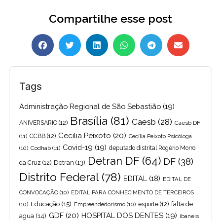
Compartilhe esse post
Tags
Administração Regional de São Sebastião
(19)
Brasília
(81)
Caesb
(28)
ANIVERSARIO
(12)
Caesb DF
Cecilia Peixoto
(20)
(11)
CCBB
(12)
Cecília Peixoto Psicóloga
Covid-19
(19)
(10)
Codhab
(11)
deputado distrital Rogério Morro
Detran DF
(64)
DF
(38)
Detran
(13)
da Cruz
(12)
Distrito Federal
(78)
EDITAL
(18)
EDITAL DE
CONVOCAÇÃO
(10)
EDITAL PARA CONHECIMENTO DE TERCEIROS
Educação
(15)
falta de
(10)
Empreendedorismo
(10)
esporte
(12)
GDF
(20)
HOSPITAL DOS DENTES
(19)
agua
(14)
ibaneis