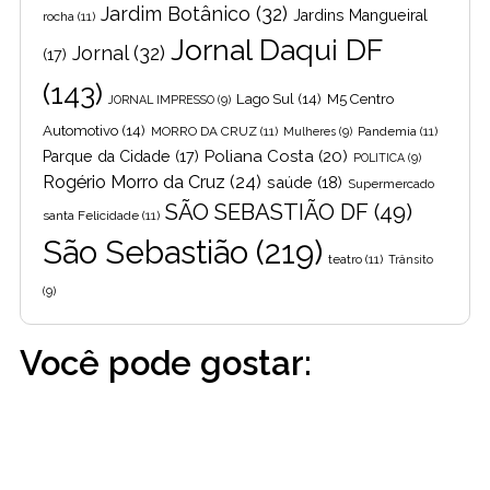
Jardim Botânico
(32)
Jardins Mangueiral
rocha
(11)
Jornal Daqui DF
Jornal
(32)
(17)
(143)
Lago Sul
(14)
M5 Centro
JORNAL IMPRESSO
(9)
Automotivo
(14)
MORRO DA CRUZ
(11)
Pandemia
(11)
Mulheres
(9)
Poliana Costa
(20)
Parque da Cidade
(17)
POLITICA
(9)
Rogério Morro da Cruz
(24)
saúde
(18)
Supermercado
SÃO SEBASTIÃO DF
(49)
santa Felicidade
(11)
São Sebastião
(219)
teatro
(11)
Trânsito
(9)
Você pode gostar: