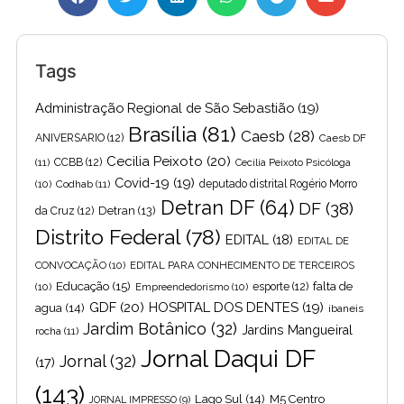
Tags
Administração Regional de São Sebastião
(19)
Brasília
(81)
Caesb
(28)
ANIVERSARIO
(12)
Caesb DF
Cecilia Peixoto
(20)
(11)
CCBB
(12)
Cecília Peixoto Psicóloga
Covid-19
(19)
(10)
Codhab
(11)
deputado distrital Rogério Morro
Detran DF
(64)
DF
(38)
Detran
(13)
da Cruz
(12)
Distrito Federal
(78)
EDITAL
(18)
EDITAL DE
CONVOCAÇÃO
(10)
EDITAL PARA CONHECIMENTO DE TERCEIROS
Educação
(15)
falta de
(10)
Empreendedorismo
(10)
esporte
(12)
GDF
(20)
HOSPITAL DOS DENTES
(19)
agua
(14)
ibaneis
Jardim Botânico
(32)
Jardins Mangueiral
rocha
(11)
Jornal Daqui DF
Jornal
(32)
(17)
(143)
Lago Sul
(14)
M5 Centro
JORNAL IMPRESSO
(9)