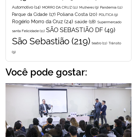
Automotivo
(14)
MORRO DA CRUZ
(11)
Pandemia
(11)
Mulheres
(9)
Poliana Costa
(20)
Parque da Cidade
(17)
POLITICA
(9)
Rogério Morro da Cruz
(24)
saúde
(18)
Supermercado
SÃO SEBASTIÃO DF
(49)
santa Felicidade
(11)
São Sebastião
(219)
teatro
(11)
Trânsito
(9)
Você pode gostar: