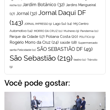
Jardim Botânico
(32)
Jardins Mangueiral
rocha
(11)
Jornal Daqui DF
Jornal
(32)
(17)
(143)
Lago Sul
(14)
M5 Centro
JORNAL IMPRESSO
(9)
Automotivo
(14)
MORRO DA CRUZ
(11)
Pandemia
(11)
Mulheres
(9)
Poliana Costa
(20)
Parque da Cidade
(17)
POLITICA
(9)
Rogério Morro da Cruz
(24)
saúde
(18)
Supermercado
SÃO SEBASTIÃO DF
(49)
santa Felicidade
(11)
São Sebastião
(219)
teatro
(11)
Trânsito
(9)
Você pode gostar: