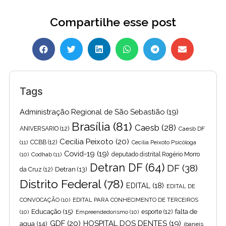
Compartilhe esse post
Tags
Administração Regional de São Sebastião
(19)
Brasília
(81)
Caesb
(28)
ANIVERSARIO
(12)
Caesb DF
Cecilia Peixoto
(20)
(11)
CCBB
(12)
Cecília Peixoto Psicóloga
Covid-19
(19)
(10)
Codhab
(11)
deputado distrital Rogério Morro
Detran DF
(64)
DF
(38)
Detran
(13)
da Cruz
(12)
Distrito Federal
(78)
EDITAL
(18)
EDITAL DE
CONVOCAÇÃO
(10)
EDITAL PARA CONHECIMENTO DE TERCEIROS
Educação
(15)
falta de
(10)
Empreendedorismo
(10)
esporte
(12)
GDF
(20)
HOSPITAL DOS DENTES
(19)
agua
(14)
ibaneis