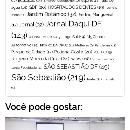
Educação
(15)
falta de
(10)
Empreendedorismo
(10)
esporte
(12)
GDF
(20)
HOSPITAL DOS DENTES
(19)
agua
(14)
ibaneis
Jardim Botânico
(32)
Jardins Mangueiral
rocha
(11)
Jornal Daqui DF
Jornal
(32)
(17)
(143)
Lago Sul
(14)
M5 Centro
JORNAL IMPRESSO
(9)
Automotivo
(14)
MORRO DA CRUZ
(11)
Pandemia
(11)
Mulheres
(9)
Poliana Costa
(20)
Parque da Cidade
(17)
POLITICA
(9)
Rogério Morro da Cruz
(24)
saúde
(18)
Supermercado
SÃO SEBASTIÃO DF
(49)
santa Felicidade
(11)
São Sebastião
(219)
teatro
(11)
Trânsito
(9)
Você pode gostar: