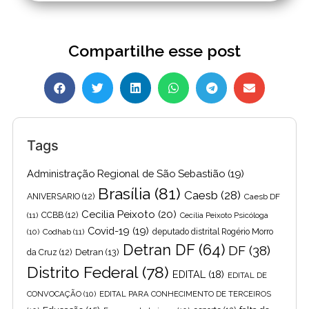
Compartilhe esse post
Tags
Administração Regional de São Sebastião
(19)
Brasília
(81)
Caesb
(28)
ANIVERSARIO
(12)
Caesb DF
Cecilia Peixoto
(20)
(11)
CCBB
(12)
Cecília Peixoto Psicóloga
Covid-19
(19)
(10)
Codhab
(11)
deputado distrital Rogério Morro
Detran DF
(64)
DF
(38)
Detran
(13)
da Cruz
(12)
Distrito Federal
(78)
EDITAL
(18)
EDITAL DE
CONVOCAÇÃO
(10)
EDITAL PARA CONHECIMENTO DE TERCEIROS