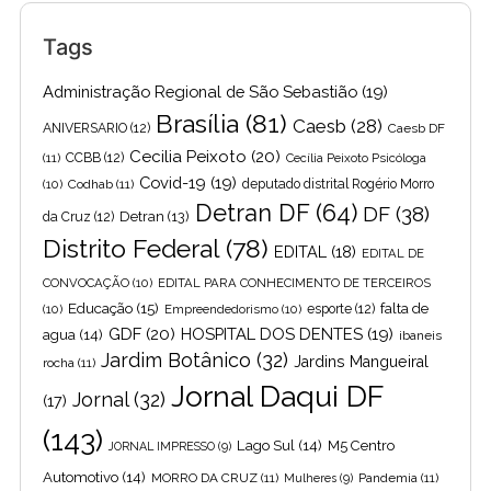
Tags
Administração Regional de São Sebastião
(19)
Brasília
(81)
Caesb
(28)
ANIVERSARIO
(12)
Caesb DF
Cecilia Peixoto
(20)
(11)
CCBB
(12)
Cecília Peixoto Psicóloga
Covid-19
(19)
(10)
Codhab
(11)
deputado distrital Rogério Morro
Detran DF
(64)
DF
(38)
Detran
(13)
da Cruz
(12)
Distrito Federal
(78)
EDITAL
(18)
EDITAL DE
CONVOCAÇÃO
(10)
EDITAL PARA CONHECIMENTO DE TERCEIROS
Educação
(15)
falta de
(10)
Empreendedorismo
(10)
esporte
(12)
GDF
(20)
HOSPITAL DOS DENTES
(19)
agua
(14)
ibaneis
Jardim Botânico
(32)
Jardins Mangueiral
rocha
(11)
Jornal Daqui DF
Jornal
(32)
(17)
(143)
Lago Sul
(14)
M5 Centro
JORNAL IMPRESSO
(9)
Automotivo
(14)
MORRO DA CRUZ
(11)
Pandemia
(11)
Mulheres
(9)