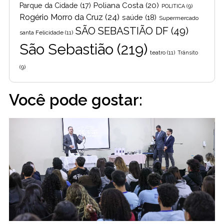
Poliana Costa
(20)
Parque da Cidade
(17)
POLITICA
(9)
Rogério Morro da Cruz
(24)
saúde
(18)
Supermercado
SÃO SEBASTIÃO DF
(49)
santa Felicidade
(11)
São Sebastião
(219)
teatro
(11)
Trânsito
(9)
Você pode gostar: