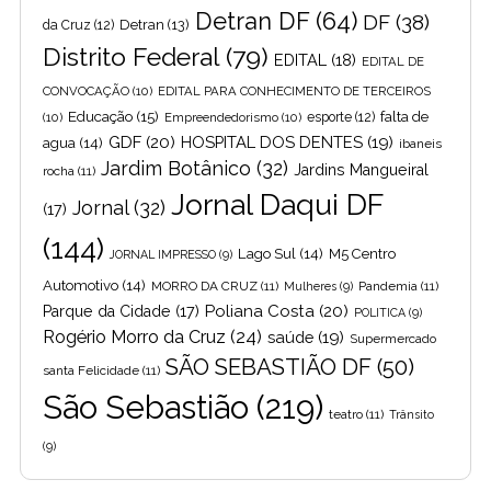
Detran DF
(64)
DF
(38)
Detran
(13)
da Cruz
(12)
Distrito Federal
(79)
EDITAL
(18)
EDITAL DE
CONVOCAÇÃO
(10)
EDITAL PARA CONHECIMENTO DE TERCEIROS
Educação
(15)
falta de
(10)
Empreendedorismo
(10)
esporte
(12)
GDF
(20)
HOSPITAL DOS DENTES
(19)
agua
(14)
ibaneis
Jardim Botânico
(32)
Jardins Mangueiral
rocha
(11)
Jornal Daqui DF
Jornal
(32)
(17)
(144)
Lago Sul
(14)
M5 Centro
JORNAL IMPRESSO
(9)
Automotivo
(14)
MORRO DA CRUZ
(11)
Pandemia
(11)
Mulheres
(9)
Poliana Costa
(20)
Parque da Cidade
(17)
POLITICA
(9)
Rogério Morro da Cruz
(24)
saúde
(19)
Supermercado
SÃO SEBASTIÃO DF
(50)
santa Felicidade
(11)
São Sebastião
(219)
teatro
(11)
Trânsito
(9)