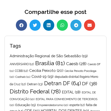
Compartilhe esse post
Tags
Administração Regional de São Sebastião
(19)
Brasília
(81)
Caesb
(28)
ANIVERSARIO
(12)
Caesb DF
Cecilia Peixoto
(20)
(11)
CCBB
(12)
Cecília Peixoto Psicóloga
Covid-19
(19)
(10)
Codhab
(11)
deputado distrital Rogério Morro
Detran DF
(64)
DF
(38)
Detran
(13)
da Cruz
(12)
Distrito Federal
(78)
EDITAL
(18)
EDITAL DE
CONVOCAÇÃO
(10)
EDITAL PARA CONHECIMENTO DE TERCEIROS
Educação
(15)
falta de
(10)
Empreendedorismo
(10)
esporte
(12)
GDF
(20)
HOSPITAL DOS DENTES
(19)
agua
(14)