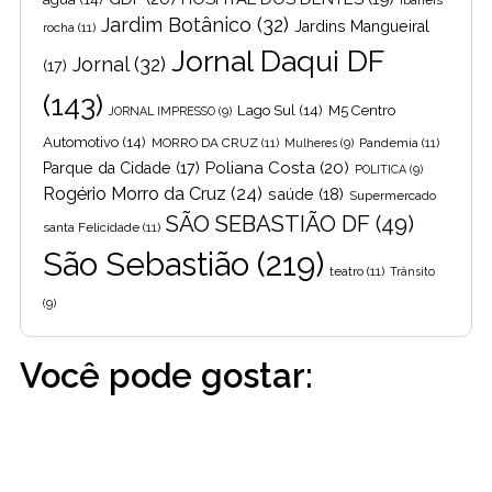
ibaneis
Jardim Botânico
(32)
Jardins Mangueiral
rocha
(11)
Jornal Daqui DF
Jornal
(32)
(17)
(143)
Lago Sul
(14)
M5 Centro
JORNAL IMPRESSO
(9)
Automotivo
(14)
MORRO DA CRUZ
(11)
Pandemia
(11)
Mulheres
(9)
Poliana Costa
(20)
Parque da Cidade
(17)
POLITICA
(9)
Rogério Morro da Cruz
(24)
saúde
(18)
Supermercado
SÃO SEBASTIÃO DF
(49)
santa Felicidade
(11)
São Sebastião
(219)
teatro
(11)
Trânsito
(9)
Você pode gostar: