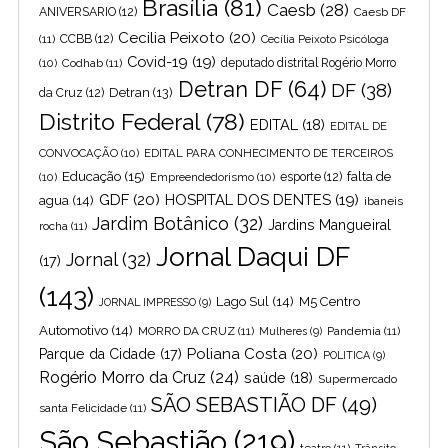
Brasília
(81)
Caesb
(28)
ANIVERSARIO
(12)
Caesb DF
Cecilia Peixoto
(20)
(11)
CCBB
(12)
Cecília Peixoto Psicóloga
Covid-19
(19)
(10)
Codhab
(11)
deputado distrital Rogério Morro
Detran DF
(64)
DF
(38)
Detran
(13)
da Cruz
(12)
Distrito Federal
(78)
EDITAL
(18)
EDITAL DE
CONVOCAÇÃO
(10)
EDITAL PARA CONHECIMENTO DE TERCEIROS
Educação
(15)
falta de
(10)
Empreendedorismo
(10)
esporte
(12)
GDF
(20)
HOSPITAL DOS DENTES
(19)
agua
(14)
ibaneis
Jardim Botânico
(32)
Jardins Mangueiral
rocha
(11)
Jornal Daqui DF
Jornal
(32)
(17)
(143)
Lago Sul
(14)
M5 Centro
JORNAL IMPRESSO
(9)
Automotivo
(14)
MORRO DA CRUZ
(11)
Pandemia
(11)
Mulheres
(9)
Poliana Costa
(20)
Parque da Cidade
(17)
POLITICA
(9)
Rogério Morro da Cruz
(24)
saúde
(18)
Supermercado
SÃO SEBASTIÃO DF
(49)
santa Felicidade
(11)
São Sebastião
(219)