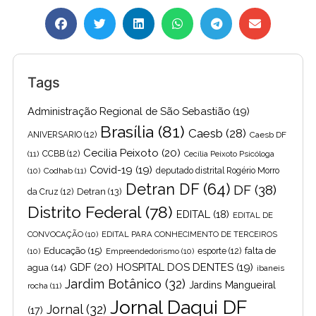
Tags
Administração Regional de São Sebastião
(19)
Brasília
(81)
Caesb
(28)
ANIVERSARIO
(12)
Caesb DF
Cecilia Peixoto
(20)
(11)
CCBB
(12)
Cecília Peixoto Psicóloga
Covid-19
(19)
(10)
Codhab
(11)
deputado distrital Rogério Morro
Detran DF
(64)
DF
(38)
Detran
(13)
da Cruz
(12)
Distrito Federal
(78)
EDITAL
(18)
EDITAL DE
CONVOCAÇÃO
(10)
EDITAL PARA CONHECIMENTO DE TERCEIROS
Educação
(15)
falta de
(10)
Empreendedorismo
(10)
esporte
(12)
GDF
(20)
HOSPITAL DOS DENTES
(19)
agua
(14)
ibaneis
Jardim Botânico
(32)
Jardins Mangueiral
rocha
(11)
Jornal Daqui DF
Jornal
(32)
(17)