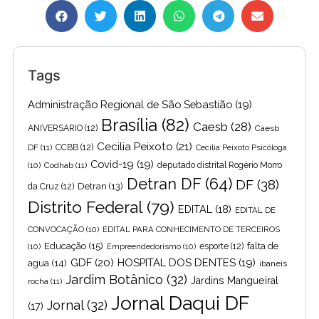
Tags
Administração Regional de São Sebastião
(19)
Brasília
(82)
Caesb
(28)
ANIVERSARIO
(12)
Caesb
Cecilia Peixoto
(21)
DF
(11)
CCBB
(12)
Cecília Peixoto Psicóloga
Covid-19
(19)
(10)
Codhab
(11)
deputado distrital Rogério Morro
Detran DF
(64)
DF
(38)
Detran
(13)
da Cruz
(12)
Distrito Federal
(79)
EDITAL
(18)
EDITAL DE
CONVOCAÇÃO
(10)
EDITAL PARA CONHECIMENTO DE TERCEIROS
Educação
(15)
falta de
(10)
Empreendedorismo
(10)
esporte
(12)
GDF
(20)
HOSPITAL DOS DENTES
(19)
agua
(14)
ibaneis
Jardim Botânico
(32)
Jardins Mangueiral
rocha
(11)
Jornal Daqui DF
Jornal
(32)
(17)