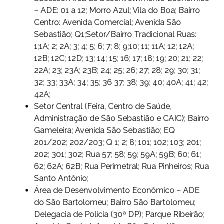
– ADE: 01 a 12; Morro Azul; Vila do Boa; Bairro
Centro: Avenida Comercial; Avenida São
Sebastião; Q1;Setor/Bairro Tradicional Ruas:
1;1A; 2; 2A; 3; 4; 5; 6; 7; 8; 9;10; 11; 11A; 12; 12A;
12B; 12C; 12D; 13; 14; 15; 16; 17; 18; 19; 20; 21; 22;
22A; 23; 23A; 23B; 24; 25; 26; 27; 28; 29; 30; 31;
32; 33; 33A; 34; 35; 36 37; 38; 39; 40; 40A; 41; 42;
42A;
Setor Central (Feira, Centro de Saúde,
Administração de São Sebastião e CAIC); Bairro
Gameleira; Avenida São Sebastião; EQ
201/202; 202/203; Q 1; 2; 8; 101; 102; 103; 201;
202; 301; 302; Rua 57; 58; 59; 59A; 59B; 60; 61;
62; 62A; 62B; Rua Perimetral; Rua Pinheiros; Rua
Santo Antônio;
Área de Desenvolvimento Econômico – ADE
do São Bartolomeu; Bairro São Bartolomeu;
Delegacia de Polícia (30ª DP); Parque Ribeirão;