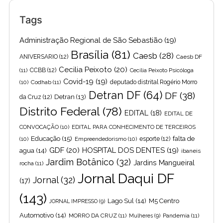
Tags
Administração Regional de São Sebastião
(19)
Brasília
(81)
Caesb
(28)
ANIVERSARIO
(12)
Caesb DF
Cecilia Peixoto
(20)
(11)
CCBB
(12)
Cecília Peixoto Psicóloga
Covid-19
(19)
(10)
Codhab
(11)
deputado distrital Rogério Morro
Detran DF
(64)
DF
(38)
Detran
(13)
da Cruz
(12)
Distrito Federal
(78)
EDITAL
(18)
EDITAL DE
CONVOCAÇÃO
(10)
EDITAL PARA CONHECIMENTO DE TERCEIROS
Educação
(15)
falta de
(10)
Empreendedorismo
(10)
esporte
(12)
GDF
(20)
HOSPITAL DOS DENTES
(19)
agua
(14)
ibaneis
Jardim Botânico
(32)
Jardins Mangueiral
rocha
(11)
Jornal Daqui DF
Jornal
(32)
(17)
(143)
Lago Sul
(14)
M5 Centro
JORNAL IMPRESSO
(9)
Automotivo
(14)
MORRO DA CRUZ
(11)
Pandemia
(11)
Mulheres
(9)