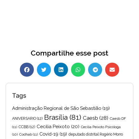
2
Compartilhe esse post
Tags
Administração Regional de São Sebastião
(19)
Brasília
(81)
Caesb
(28)
ANIVERSARIO
(12)
Caesb DF
Cecilia Peixoto
(20)
(11)
CCBB
(12)
Cecília Peixoto Psicóloga
Covid-19
(19)
(10)
Codhab
(11)
deputado distrital Rogério Morro