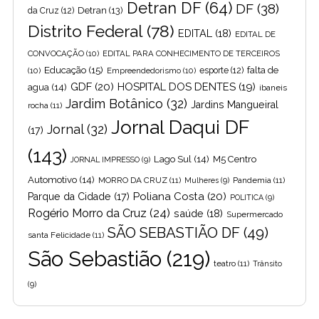
Detran DF
(64)
DF
(38)
Detran
(13)
da Cruz
(12)
Distrito Federal
(78)
EDITAL
(18)
EDITAL DE
CONVOCAÇÃO
(10)
EDITAL PARA CONHECIMENTO DE TERCEIROS
Educação
(15)
falta de
(10)
Empreendedorismo
(10)
esporte
(12)
GDF
(20)
HOSPITAL DOS DENTES
(19)
agua
(14)
ibaneis
Jardim Botânico
(32)
Jardins Mangueiral
rocha
(11)
Jornal Daqui DF
Jornal
(32)
(17)
(143)
Lago Sul
(14)
M5 Centro
JORNAL IMPRESSO
(9)
Automotivo
(14)
MORRO DA CRUZ
(11)
Pandemia
(11)
Mulheres
(9)
Poliana Costa
(20)
Parque da Cidade
(17)
POLITICA
(9)
Rogério Morro da Cruz
(24)
saúde
(18)
Supermercado
SÃO SEBASTIÃO DF
(49)
santa Felicidade
(11)
São Sebastião
(219)
teatro
(11)
Trânsito
(9)