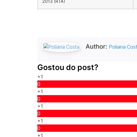
2013 (RTA)
Author:
Poliana Cos
Gostou do post?
+1
0
+1
0
+1
0
+1
0
+1