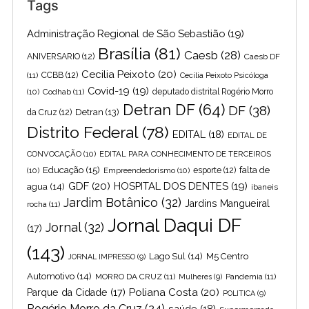
Tags
Administração Regional de São Sebastião
(19)
Brasília
(81)
Caesb
(28)
ANIVERSARIO
(12)
Caesb DF
Cecilia Peixoto
(20)
(11)
CCBB
(12)
Cecília Peixoto Psicóloga
Covid-19
(19)
(10)
Codhab
(11)
deputado distrital Rogério Morro
Detran DF
(64)
DF
(38)
Detran
(13)
da Cruz
(12)
Distrito Federal
(78)
EDITAL
(18)
EDITAL DE
CONVOCAÇÃO
(10)
EDITAL PARA CONHECIMENTO DE TERCEIROS
Educação
(15)
falta de
(10)
Empreendedorismo
(10)
esporte
(12)
GDF
(20)
HOSPITAL DOS DENTES
(19)
agua
(14)
ibaneis
Jardim Botânico
(32)
Jardins Mangueiral
rocha
(11)
Jornal Daqui DF
Jornal
(32)
(17)
(143)
Lago Sul
(14)
M5 Centro
JORNAL IMPRESSO
(9)
Automotivo
(14)
MORRO DA CRUZ
(11)
Pandemia
(11)
Mulheres
(9)
Poliana Costa
(20)
Parque da Cidade
(17)
POLITICA
(9)
Rogério Morro da Cruz
(24)
saúde
(18)