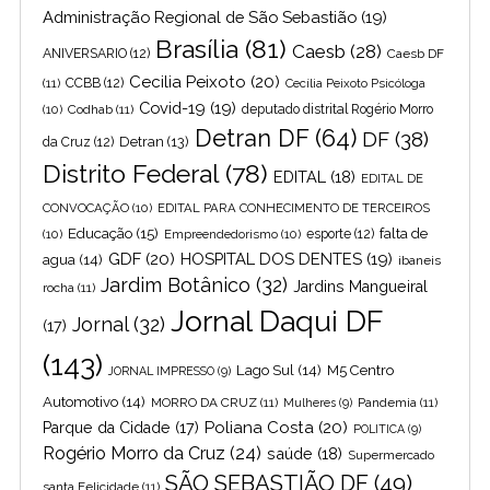
Administração Regional de São Sebastião
(19)
Brasília
(81)
Caesb
(28)
ANIVERSARIO
(12)
Caesb DF
Cecilia Peixoto
(20)
(11)
CCBB
(12)
Cecília Peixoto Psicóloga
Covid-19
(19)
(10)
Codhab
(11)
deputado distrital Rogério Morro
Detran DF
(64)
DF
(38)
Detran
(13)
da Cruz
(12)
Distrito Federal
(78)
EDITAL
(18)
EDITAL DE
CONVOCAÇÃO
(10)
EDITAL PARA CONHECIMENTO DE TERCEIROS
Educação
(15)
falta de
(10)
Empreendedorismo
(10)
esporte
(12)
GDF
(20)
HOSPITAL DOS DENTES
(19)
agua
(14)
ibaneis
Jardim Botânico
(32)
Jardins Mangueiral
rocha
(11)
Jornal Daqui DF
Jornal
(32)
(17)
(143)
Lago Sul
(14)
M5 Centro
JORNAL IMPRESSO
(9)
Automotivo
(14)
MORRO DA CRUZ
(11)
Pandemia
(11)
Mulheres
(9)
Poliana Costa
(20)
Parque da Cidade
(17)
POLITICA
(9)
Rogério Morro da Cruz
(24)
saúde
(18)
Supermercado
SÃO SEBASTIÃO DF
(49)
santa Felicidade
(11)