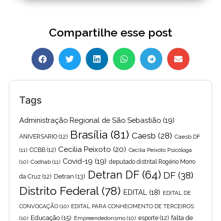
Compartilhe esse post
Tags
Administração Regional de São Sebastião
(19)
Brasília
(81)
Caesb
(28)
ANIVERSARIO
(12)
Caesb DF
Cecilia Peixoto
(20)
(11)
CCBB
(12)
Cecília Peixoto Psicóloga
Covid-19
(19)
(10)
Codhab
(11)
deputado distrital Rogério Morro
Detran DF
(64)
DF
(38)
Detran
(13)
da Cruz
(12)
Distrito Federal
(78)
EDITAL
(18)
EDITAL DE
CONVOCAÇÃO
(10)
EDITAL PARA CONHECIMENTO DE TERCEIROS
Educação
(15)
falta de
(10)
Empreendedorismo
(10)
esporte
(12)