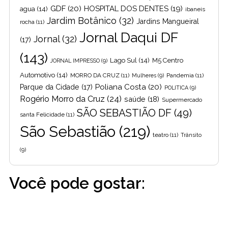
GDF
(20)
HOSPITAL DOS DENTES
(19)
agua
(14)
ibaneis
Jardim Botânico
(32)
Jardins Mangueiral
rocha
(11)
Jornal Daqui DF
Jornal
(32)
(17)
(143)
Lago Sul
(14)
M5 Centro
JORNAL IMPRESSO
(9)
Automotivo
(14)
MORRO DA CRUZ
(11)
Pandemia
(11)
Mulheres
(9)
Poliana Costa
(20)
Parque da Cidade
(17)
POLITICA
(9)
Rogério Morro da Cruz
(24)
saúde
(18)
Supermercado
SÃO SEBASTIÃO DF
(49)
santa Felicidade
(11)
São Sebastião
(219)
teatro
(11)
Trânsito
(9)
Você pode gostar: