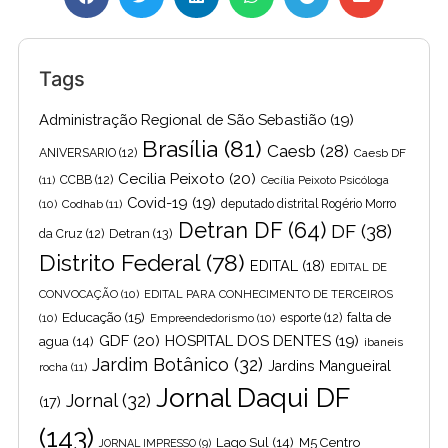
Tags
Administração Regional de São Sebastião
(19)
Brasília
(81)
Caesb
(28)
ANIVERSARIO
(12)
Caesb DF
Cecilia Peixoto
(20)
(11)
CCBB
(12)
Cecília Peixoto Psicóloga
Covid-19
(19)
(10)
Codhab
(11)
deputado distrital Rogério Morro
Detran DF
(64)
DF
(38)
Detran
(13)
da Cruz
(12)
Distrito Federal
(78)
EDITAL
(18)
EDITAL DE
CONVOCAÇÃO
(10)
EDITAL PARA CONHECIMENTO DE TERCEIROS
Educação
(15)
falta de
(10)
Empreendedorismo
(10)
esporte
(12)
GDF
(20)
HOSPITAL DOS DENTES
(19)
agua
(14)
ibaneis
Jardim Botânico
(32)
Jardins Mangueiral
rocha
(11)
Jornal Daqui DF
Jornal
(32)
(17)
(143)
Lago Sul
(14)
M5 Centro
JORNAL IMPRESSO
(9)