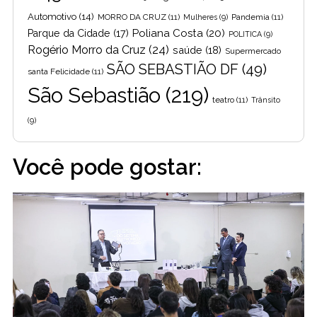
Automotivo
(14)
MORRO DA CRUZ
(11)
Pandemia
(11)
Mulheres
(9)
Poliana Costa
(20)
Parque da Cidade
(17)
POLITICA
(9)
Rogério Morro da Cruz
(24)
saúde
(18)
Supermercado
SÃO SEBASTIÃO DF
(49)
santa Felicidade
(11)
São Sebastião
(219)
teatro
(11)
Trânsito
(9)
Você pode gostar: