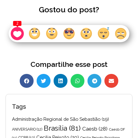
Gostou do post?
2
Compartilhe esse post
Tags
Administração Regional de São Sebastião
(19)
Brasília
(81)
Caesb
(28)
ANIVERSARIO
(12)
Caesb DF
Cecilia Peixoto
(20)
(11)
CCBB
(12)
Cecília Peixoto Psicóloga