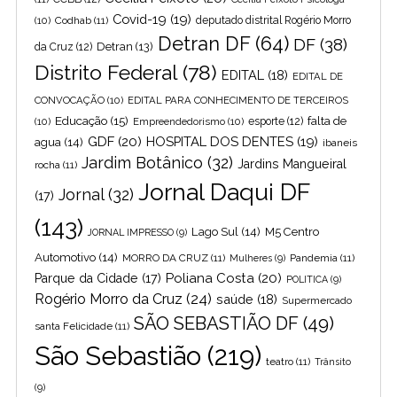
Covid-19
(19)
(10)
Codhab
(11)
deputado distrital Rogério Morro
Detran DF
(64)
DF
(38)
Detran
(13)
da Cruz
(12)
Distrito Federal
(78)
EDITAL
(18)
EDITAL DE
CONVOCAÇÃO
(10)
EDITAL PARA CONHECIMENTO DE TERCEIROS
Educação
(15)
falta de
(10)
Empreendedorismo
(10)
esporte
(12)
GDF
(20)
HOSPITAL DOS DENTES
(19)
agua
(14)
ibaneis
Jardim Botânico
(32)
Jardins Mangueiral
rocha
(11)
Jornal Daqui DF
Jornal
(32)
(17)
(143)
Lago Sul
(14)
M5 Centro
JORNAL IMPRESSO
(9)
Automotivo
(14)
MORRO DA CRUZ
(11)
Pandemia
(11)
Mulheres
(9)
Poliana Costa
(20)
Parque da Cidade
(17)
POLITICA
(9)
Rogério Morro da Cruz
(24)
saúde
(18)
Supermercado
SÃO SEBASTIÃO DF
(49)
santa Felicidade
(11)
São Sebastião
(219)
teatro
(11)
Trânsito
(9)