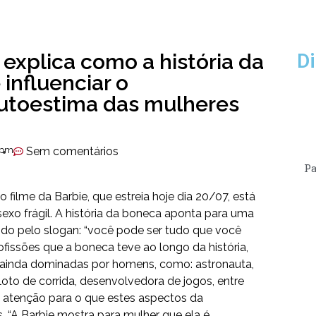
 explica como a história da
Di
influenciar o
utoestima das mulheres
 pm
Sem comentários
Pa
 filme da Barbie, que estreia hoje dia 20/07, está
 sexo frágil. A história da boneca aponta para uma
do pelo slogan: “você pode ser tudo que você
ofissões que a boneca teve ao longo da história,
, ainda dominadas por homens, como: astronauta,
iloto de corrida, desenvolvedora de jogos, entre
a atenção para o que estes aspectos da
 “A Barbie mostra para mulher que ela é