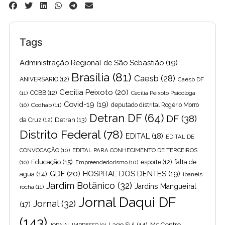
Tags
Administração Regional de São Sebastião
(19)
Brasília
(81)
Caesb
(28)
ANIVERSARIO
(12)
Caesb DF
Cecilia Peixoto
(20)
(11)
CCBB
(12)
Cecília Peixoto Psicóloga
Covid-19
(19)
(10)
Codhab
(11)
deputado distrital Rogério Morro
Detran DF
(64)
DF
(38)
Detran
(13)
da Cruz
(12)
Distrito Federal
(78)
EDITAL
(18)
EDITAL DE
CONVOCAÇÃO
(10)
EDITAL PARA CONHECIMENTO DE TERCEIROS
Educação
(15)
falta de
(10)
Empreendedorismo
(10)
esporte
(12)
GDF
(20)
HOSPITAL DOS DENTES
(19)
agua
(14)
ibaneis
Jardim Botânico
(32)
Jardins Mangueiral
rocha
(11)
Jornal Daqui DF
Jornal
(32)
(17)
(143)
Lago Sul
(14)
M5 Centro