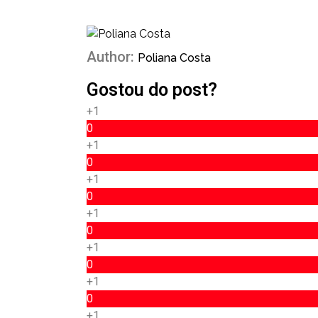
Author:
Poliana Costa
Gostou do post?
+1
0
+1
0
+1
0
+1
0
+1
0
+1
0
+1