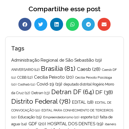
Compartilhe esse post
Tags
Administração Regional de São Sebastião
(19)
Brasília
(81)
Caesb
(28)
ANIVERSARIO
(12)
Caesb DF
Cecilia Peixoto
(20)
(11)
CCBB
(12)
Cecília Peixoto Psicóloga
Covid-19
(19)
(10)
Codhab
(11)
deputado distrital Rogério Morro
Detran DF
(64)
DF
(38)
Detran
(13)
da Cruz
(12)
Distrito Federal
(78)
EDITAL
(18)
EDITAL DE
CONVOCAÇÃO
(10)
EDITAL PARA CONHECIMENTO DE TERCEIROS
Educação
(15)
falta de
(10)
Empreendedorismo
(10)
esporte
(12)
GDF
(20)
HOSPITAL DOS DENTES
(19)
agua
(14)
ibaneis