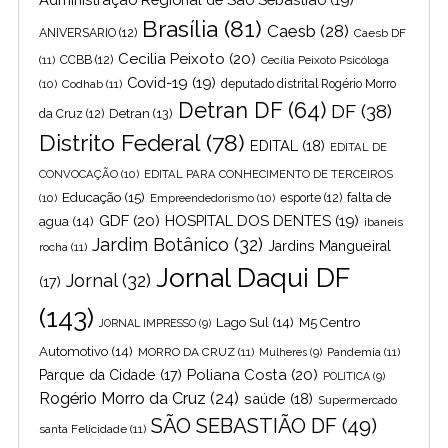
Brasília
(81)
Caesb
(28)
ANIVERSARIO
(12)
Caesb DF
Cecilia Peixoto
(20)
(11)
CCBB
(12)
Cecília Peixoto Psicóloga
Covid-19
(19)
(10)
Codhab
(11)
deputado distrital Rogério Morro
Detran DF
(64)
DF
(38)
Detran
(13)
da Cruz
(12)
Distrito Federal
(78)
EDITAL
(18)
EDITAL DE
CONVOCAÇÃO
(10)
EDITAL PARA CONHECIMENTO DE TERCEIROS
Educação
(15)
falta de
(10)
Empreendedorismo
(10)
esporte
(12)
GDF
(20)
HOSPITAL DOS DENTES
(19)
agua
(14)
ibaneis
Jardim Botânico
(32)
Jardins Mangueiral
rocha
(11)
Jornal Daqui DF
Jornal
(32)
(17)
(143)
Lago Sul
(14)
M5 Centro
JORNAL IMPRESSO
(9)
Automotivo
(14)
MORRO DA CRUZ
(11)
Pandemia
(11)
Mulheres
(9)
Poliana Costa
(20)
Parque da Cidade
(17)
POLITICA
(9)
Rogério Morro da Cruz
(24)
saúde
(18)
Supermercado
SÃO SEBASTIÃO DF
(49)
santa Felicidade
(11)