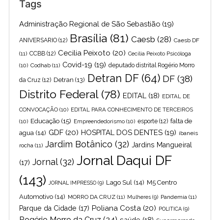
Tags
Administração Regional de São Sebastião
(19)
Brasília
(81)
Caesb
(28)
ANIVERSARIO
(12)
Caesb DF
Cecilia Peixoto
(20)
(11)
CCBB
(12)
Cecília Peixoto Psicóloga
Covid-19
(19)
(10)
Codhab
(11)
deputado distrital Rogério Morro
Detran DF
(64)
DF
(38)
Detran
(13)
da Cruz
(12)
Distrito Federal
(78)
EDITAL
(18)
EDITAL DE
CONVOCAÇÃO
(10)
EDITAL PARA CONHECIMENTO DE TERCEIROS
Educação
(15)
falta de
(10)
Empreendedorismo
(10)
esporte
(12)
GDF
(20)
HOSPITAL DOS DENTES
(19)
agua
(14)
ibaneis
Jardim Botânico
(32)
Jardins Mangueiral
rocha
(11)
Jornal Daqui DF
Jornal
(32)
(17)
(143)
Lago Sul
(14)
M5 Centro
JORNAL IMPRESSO
(9)
Automotivo
(14)
MORRO DA CRUZ
(11)
Pandemia
(11)
Mulheres
(9)
Poliana Costa
(20)
Parque da Cidade
(17)
POLITICA
(9)
Rogério Morro da Cruz
(24)
saúde
(18)